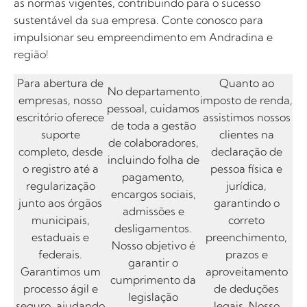
as normas vigentes, contribuindo para o sucesso
sustentável da sua empresa. Conte conosco para
impulsionar seu empreendimento em Andradina e
região!
Para abertura de
Quanto ao
No departamento
empresas, nosso
imposto de renda,
pessoal, cuidamos
escritório oferece
assistimos nossos
de toda a gestão
suporte
clientes na
de colaboradores,
completo, desde
declaração de
incluindo folha de
o registro até a
pessoa física e
pagamento,
regularização
jurídica,
encargos sociais,
junto aos órgãos
garantindo o
admissões e
municipais,
correto
desligamentos.
estaduais e
preenchimento,
Nosso objetivo é
federais.
prazos e
garantir o
Garantimos um
aproveitamento
cumprimento da
processo ágil e
de deduções
legislação
seguro, ajudando
legais. Nosso