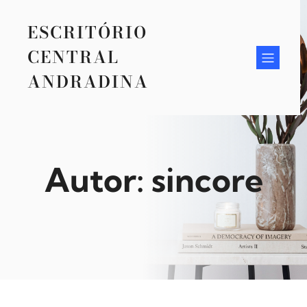
Pular
para
ESCRITÓRIO
o
conteúdo
CENTRAL
ANDRADINA
Autor:
sincore